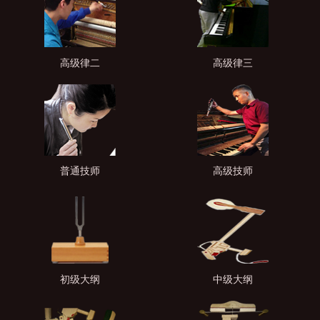
高级律二
高级律三
普通技师
高级技师
初级大纲
中级大纲