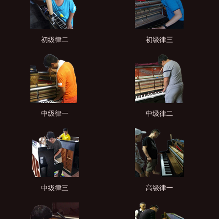
初级律二
初级律三
中级律一
中级律二
中级律三
高级律一