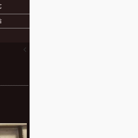
艺
站
󰊒